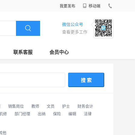
我要发布
移动端
微信公众号
查看更多工作
联系客服
会员中心
搜 索
潢
销售岗位
教师
文员
护士
财务会计
/机修
部门经理
出纳
保险
编辑
法律
其他