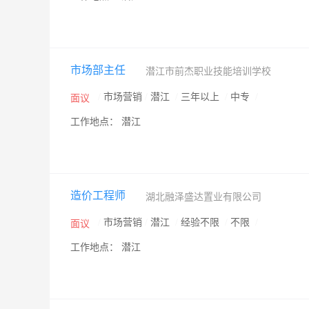
市场部主任
潜江市前杰职业技能培训学校
/
市场营销
/
潜江
/
三年以上
/
中专
/
面议
工作地点： 潜江
造价工程师
湖北融泽盛达置业有限公司
/
市场营销
/
潜江
/
经验不限
/
不限
/
面议
工作地点： 潜江