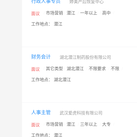
行政人事专员
婷美产后恢复中心
/
市场营销
/
潜江
/
一年以上
/
高中
/
面议
工作地点： 潜江
财务会计
湖北潜江制药股份有限公司
/
其它类型
/
湖北潜江
/
不限要求
/
不限
/
面议
工作地点： 湖北潜江
人事主管
武汉爱虎科技有限公司
/
市场营销
/
潜江
/
三年以上
/
大专
/
面议
工作地点： 潜江